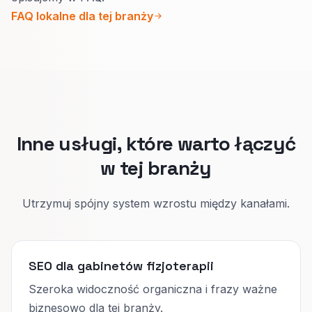
wizycie.
FAQ lokalne dla tej branży
Pod rehab: plan, częstotliwość i jak mierzycie
postępy.
Gość sam wybiera ścieżkę, a Wam łatwiej
filtrować rezerwacje.
Inne usługi, które warto łączyć
w tej branży
Utrzymuj spójny system wzrostu między kanałami.
SEO dla gabinetów fizjoterapii
Szeroka widoczność organiczna i frazy ważne
biznesowo dla tej branży.