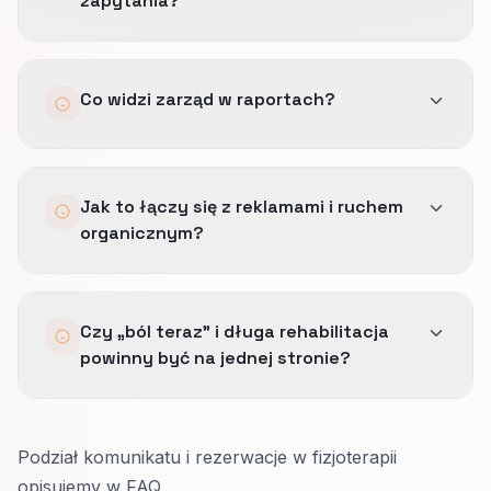
zapytania?
automatyzujemy potwierdzenie i szybko
eskalujemy wątki o wysokiej stawce.
Wcześniejsze filtry geograficzne i zakresu,
Najczęściej chodzi o usługi takie jak: wizyty
Co widzi zarząd w raportach?
jaśniejsze oczekiwania w komunikacie oraz
przeciwbólowe i dłuższe programy rehabilitacji.
pętle informacji zwrotnej, gdy sprzedaż
oznacza nietrafione źródła.
Jakość źródeł spięta z przychodem, nie suma
Jak to łączy się z reklamami i ruchem
kontaktów.
organicznym?
Wstrzymane segmenty tłumaczą, która intencja
nie przeszła testu marży.
Te same definicje dobrze dopasowanego
Czy „ból teraz” i długa rehabilitacja
kontaktu obowiązują w tym systemie, w SEO i w
powinny być na jednej stronie?
SEO lokalnym, żeby żaden kanał nie chował się
za wolumenem.
Lepiej rozdzielić.
Podział komunikatu i rezerwacje w fizjoterapii
Pod ostry ból: szybki dostęp i co na pierwszej
opisujemy w FAQ.