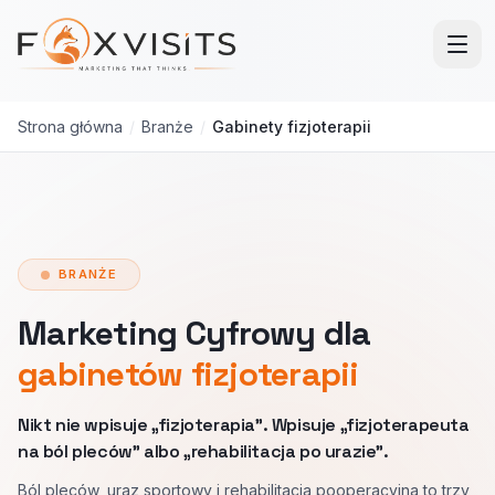
Przejdź do treści głównej
Strona główna
/
Branże
/
Gabinety fizjoterapii
BRANŻE
Marketing Cyfrowy dla
gabinetów fizjoterapii
Nikt nie wpisuje „fizjoterapia”. Wpisuje „fizjoterapeuta
na ból pleców” albo „rehabilitacja po urazie”.
Ból pleców, uraz sportowy i rehabilitacja pooperacyjna to trzy