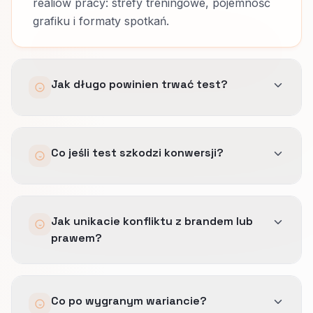
realiów pracy: strefy treningowe, pojemność
grafiku i formaty spotkań.
Jak długo powinien trwać test?
Dopóki próba spełnia minimum z briefu i
Co jeśli test szkodzi konwersji?
obejmuje cykle biznesowe trenerów
personalnych, a nie arbitralne dwa tygodnie.
Reguły stop-loss cofają wariant i
Jak unikacie konfliktu z brandem lub
dokumentujemy, czemu hipoteza nie zadziałała.
prawem?
Zmiany komunikatu przechodzą przez te same
Co po wygranym wariancie?
zatwierdzone bloki co reklamy i SEO.