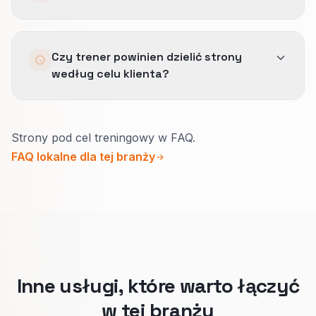
Dokumentujemy wzorzec, szkolimy operację i
Czy trener powinien dzielić strony
wdrażamy jako domyślny standard, żeby efekt
według celu klienta?
został.
Tak.
Strony pod cel treningowy w FAQ.
Każdy cel ma inny dowód, cenę i poziom
FAQ lokalne dla tej branży
zaangażowania.
Strony pod cel pomagają właściwym osobom
wybrać właściwy pakiet.
Inne usługi, które warto łączyć
w tej branży