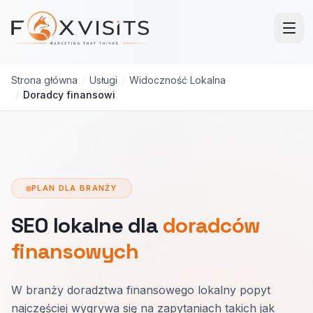
Przejdź do treści głównej
Strona główna
/
Usługi
/
Widoczność Lokalna
/
Doradcy finansowi
PLAN DLA BRANŻY
SEO lokalne dla
doradców
finansowych
W branży doradztwa finansowego lokalny popyt
najczęściej wygrywa się na zapytaniach takich jak