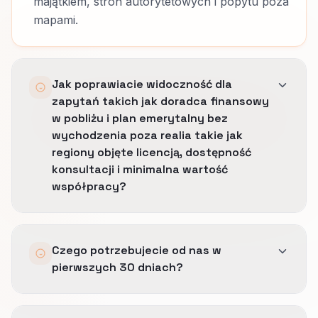
majątkiem, stron autorytetowych i popytu poza
mapami.
Jak poprawiacie widoczność dla
zapytań takich jak doradca finansowy
w pobliżu i plan emerytalny bez
wychodzenia poza realia takie jak
regiony objęte licencją, dostępność
konsultacji i minimalna wartość
współpracy?
Porządkujemy profil, język miast i strony
Czego potrzebujecie od nas w
lokalne tak, by widoczność rosła tylko tam,
pierwszych 30 dniach?
gdzie operacja naprawdę dowozi.
Zasada jest prosta: mocniejszy dowód w
Dostępu do GBP, źródeł cytowań, procesu
obszarach takich jak certyfikacje, język