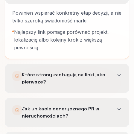
Powinien wspierać konkretny etap decyzji, a nie
tylko szeroką świadomość marki.
Najlepszy link pomaga porównać projekt,
lokalizację albo kolejny krok z większą
pewnością.
Które strony zasługują na linki jako
pierwsze?
Najczęściej strony projektu, porównania albo
Jak unikacie generycznego PR w
etapu, które potrzebują autorytetu tam, gdzie
nieruchomościach?
klient naprawdę ocenia opcje.
Strategia homepage-first zwykle rozmywa tę