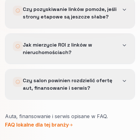
Budujemy narracje wokół historii projektu,
ścieżkę.
Czy pozyskiwanie linków pomoże, jeśli
lokalnego kontekstu i etapu decyzji kupującego.
strony etapowe są jeszcze słabe?
Kąt ma wspierać prawdziwy cel strony, a nie
tylko wspominać markę.
Tylko do pewnego momentu.
Jak mierzycie ROI z linków w
Link może wysłać autorytet, ale słaba strona
nieruchomościach?
etapowa nadal potrzebuje jasnego dowodu,
kontekstu i logiki następnego kroku.
Sprawdzamy jakość ruchu referencyjnego,
Czy salon powinien rozdzielić ofertę
przejście do następnego etapu decyzji i to, czy
aut, finansowanie i serwis?
wzmacniane strony faktycznie poprawiają
widoczność tam, gdzie ma to znaczenie.
Tak.
Auta, finansowanie i serwis opisane w FAQ.
Kto szuka aut, chce realnych sztuk i jawnych
FAQ lokalne dla tej branży
kosztów.