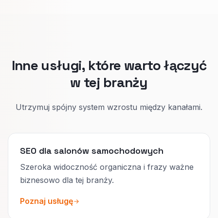
Kto szuka finansowania, chce przykładów rat
bez presji.
Serwis: czas i fachowcy.
Podział utrzymuje uczciwą ścieżkę dla
każdego.
Inne usługi, które warto łączyć
w tej branży
Utrzymuj spójny system wzrostu między kanałami.
SEO dla salonów samochodowych
Szeroka widoczność organiczna i frazy ważne
biznesowo dla tej branży.
Poznaj usługę