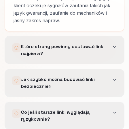
klient oczekuje sygnałów zaufania takich jak
język gwarancji, zaufanie do mechaników i
jasny zakres napraw.
Które strony powinny dostawać linki
najpierw?
Adresy URL, które już tłumaczą usługi takie jak:
Jak szybko można budować linki
diagnostyka i naprawa awaryjna, z odpowiednią
bezpiecznie?
głębią.
Kierowanie wszystkiego na stronę główną
Tempo dostosowujemy do naturalnego rytmu
marnuje autorytet i miesza intencję.
Co jeśli starsze linki wyglądają
dla warsztatów samochodowych, zwłaszcza w
ryzykownie?
wrażliwych kategoriach, i dokumentujemy
każdą decyzję o publikacji.