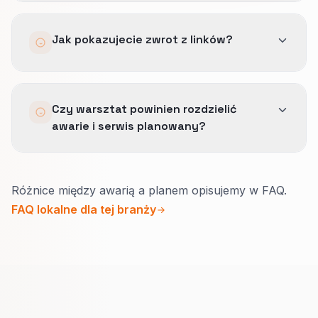
Audyt, klasyfikacja ryzyka i zrzeczenie się
Jak pokazujecie zwrot z linków?
linków lub porządki tylko wtedy, gdy dane to
uzasadniają.
Sesje polecające na strony opisujące usługi
Czy warsztat powinien rozdzielić
takie jak: diagnostyka i naprawa awaryjna,
awarie i serwis planowany?
konwersje wspomagane i stabilniejszy udział
ruchu brandowego oraz niebrandowego, a nie
sam wykres liczby linków.
Tak.
Różnice między awarią a planem opisujemy w FAQ.
Awaria: szybki kontakt, co holujecie,
FAQ lokalne dla tej branży
przybliżone godziny.
Plan: jak wygląda wycena, logika ceny i
rezerwacja.
Gość sam wybiera ścieżkę, a recepcja ma
mniej chaosu.