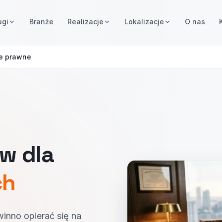
ugi
Branże
Realizacje
Lokalizacje
O nas
ie prawne
w dla
ch
winno opierać się na