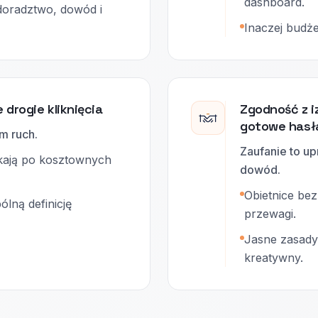
dashboard.
doradztwo, dowód i
Inaczej budże
drogie kliknięcia
Zgodność z iz
gotowe hasła
m ruch.
Zaufanie to up
ekają po kosztownych
dowód.
Obietnice bez
lną definicję
przewagi.
Jasne zasady 
kreatywny.