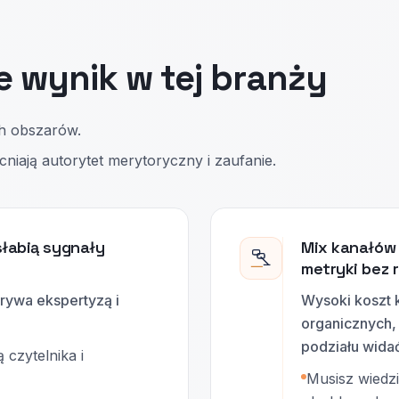
e wynik w tej branży
ch obszarów.
iają autorytet merytoryczny i zaufanie.
słabią sygnały
Mix kanałów 
metryki bez 
ywa ekspertyzą i
Wysoki koszt 
organicznych, 
podziału widać
 czytelnika i
Musisz wiedzie