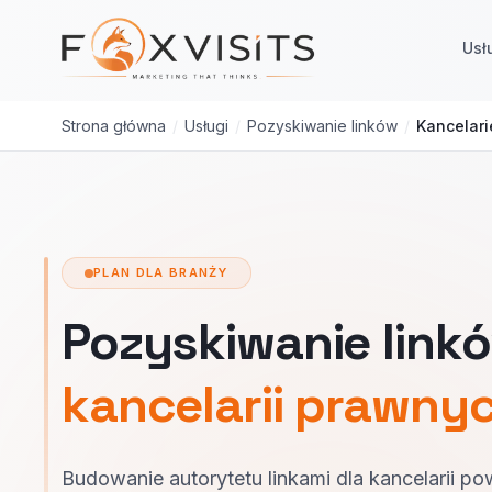
Przejdź do treści głównej
Usł
Strona główna
/
Usługi
/
Pozyskiwanie linków
/
Kancelar
PLAN DLA BRANŻY
Pozyskiwanie linkó
kancelarii prawny
Budowanie autorytetu linkami dla kancelarii po