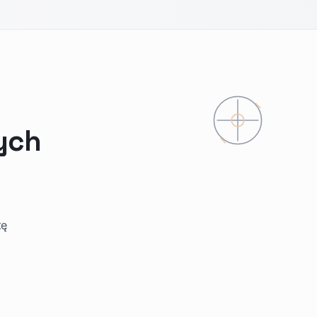
ych
tę