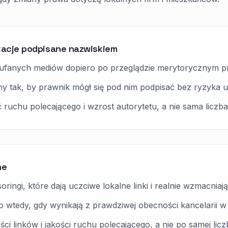
kacje podpisane nazwiskiem
aufanych mediów dopiero po przeglądzie merytorycznym p
 tak, by prawnik mógł się pod nim podpisać bez ryzyka up
ść ruchu polecającego i wzrost autorytetu, a nie sama liczba 
ne
oringi, które dają uczciwe lokalne linki i realnie wzmacnia
o wtedy, gdy wynikają z prawdziwej obecności kancelarii w 
 linków i jakości ruchu polecającego, a nie po samej lic