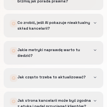
brzmią jak porada prawna?
Podajemy wyłącznie ogólne informacje, a każdy
Co zrobić, jeśli AI pokazuje nieaktualny
konkretny przypadek kierujemy do
skład kancelarii?
licencjonowanej konsultacji.
Najpierw poprawiamy źródła na stronie i w
Jakie metryki naprawdę warto tu
wizytówce Google, a potem ponownie
śledzić?
sprawdzamy odpowiedzi asystentów.
Patrzymy na trafność odpowiedzi o marce,
Jak często trzeba to aktualizować?
obecność poprawnych pytań z odpowiedziami
w wynikach rozszerzonych i liczbę konsultacji
wspieranych przez ten kanał.
Minimum raz na kwartał, a szybciej wtedy, gdy
Jak strona kancelarii może być zgodna
zmienia się skład zespołu, oferta albo sposób
z etyką i nadal przyciągać klientów?