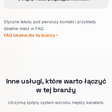
komunikacji kancelarii.
Na początku uprawnienia i obszar.
Etyczne teksty pod pierwszy kontakt i przykłady
Bez gwarancji wyniku.
działów masz w FAQ.
Przyciski zapraszają do bezpiecznego
FAQ lokalne dla tej branży
kontaktu lub rozmowy, a nie obiecują
wygranej.
Te same bezpieczne wzory powtarzamy w
kolejnych działach prawa, gdy strona rośnie.
Inne usługi, które warto łączyć
w tej branży
Utrzymuj spójny system wzrostu między kanałami.