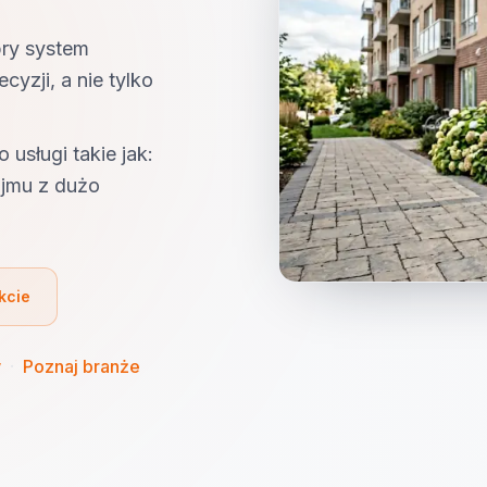
bry system
yzji, a nie tylko
 usługi takie jak:
ajmu z dużo
kcie
w
·
Poznaj branże