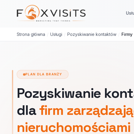
Przejdź do treści głównej
Usł
Strona główna
/
Usługi
/
Pozyskiwanie kontaktów
/
Firmy
PLAN DLA BRANŻY
Pozyskiwanie kon
dla
firm zarządzaj
nieruchomościami