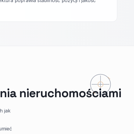
ektura poprawia stabilność pozycji i jakość
ania nieruchomościami
h jak
zumieć