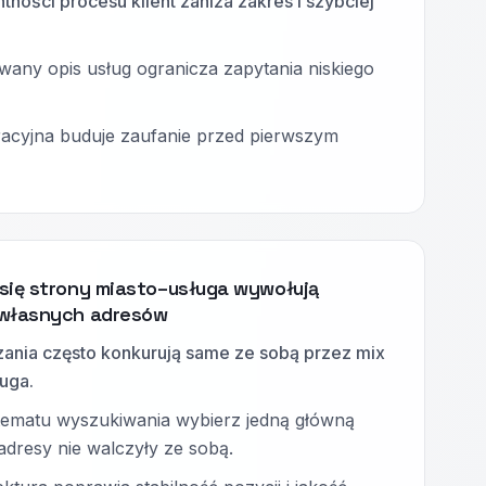
tności procesu klient zaniża zakres i szybciej
wany opis usług ogranicza zapytania niskiego
acyjna buduje zaufanie przed pierwszym
się strony miasto–usługa wywołują
 własnych adresów
zania często konkurują same ze sobą przez mix
ługa.
tematu wyszukiwania wybierz jedną główną
adresy nie walczyły ze sobą.