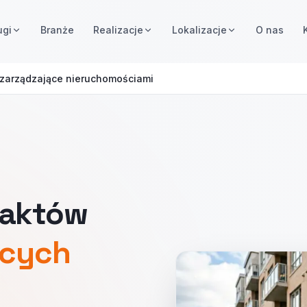
ugi
Branże
Realizacje
Lokalizacje
O nas
 zarządzające nieruchomościami
taktów
ących