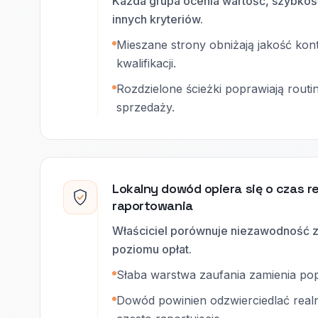
Każda grupa ocenia wartość, szybkoś
innych kryteriów.
Mieszane strony obniżają jakość kon
kwalifikacji.
Rozdzielone ścieżki poprawiają routi
sprzedaży.
Lokalny dowód opiera się o czas r
raportowania
Właściciel porównuje niezawodność z
poziomu opłat.
Słaba warstwa zaufania zamienia po
Dowód powinien odzwierciedlać realne