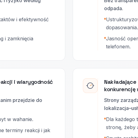
ć i ryzyko według
Bez transparen
odpada.
taktów i efektywność
Ustrukturyzo
dopasowania.
ng i zamknięcia
Jasność oper
telefonem.
eakcji i wiarygodność
Nakładające 
konkurencję
anim przejdzie do
Strony zarząd
lokalizacja–us
pyt w wahanie.
Dla każdego 
stronę, żeby 
 terminy reakcji i jak