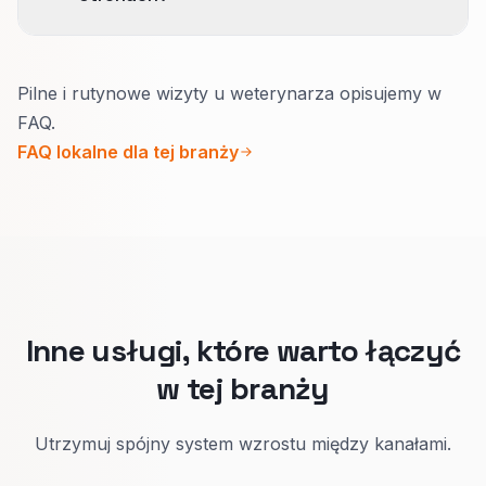
zgodne z kategoriami GBP i strefą obsługi.
Tak.
Pilne i rutynowe wizyty u weterynarza opisujemy w
Awaria potrzebuje telefonu na wierzchu,
FAQ.
krótkiej instrukcji przed przyjazdem i
FAQ lokalne dla tej branży
prawdziwych godzin.
Profilaktyka: szczepienia, plany wizyt i po co
wracać co roku.
Właściciel szybciej decyduje, gdy strona pasuje
do sytuacji.
Inne usługi, które warto łączyć
w tej branży
Utrzymuj spójny system wzrostu między kanałami.