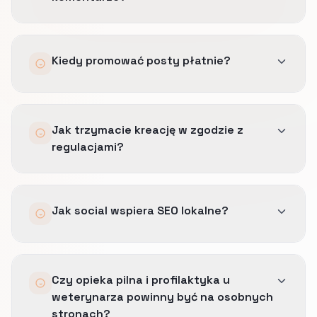
Szablony, ścieżki eskalacji i punkty kontrolne
Kiedy promować posty płatnie?
prawne, żeby odpowiedzi były spokojne i
faktograficzne.
Tylko gdy post już generuje mierzalne wejścia
Jak trzymacie kreację w zgodzie z
na stronę lub wiadomości prywatne powiązane
regulacjami?
z ofertą, którą naprawdę dowieziecie przy
realiach pracy takich jak: godziny otwarcia,
obsługiwane gatunki i limity po godzinach.
Wcześniej zatwierdzamy język obietnic,
Jak social wspiera SEO lokalne?
powtarzamy bezpieczne zastrzeżenia i unikamy
obietnic bez pokrycia w dokumentacji.
Dowód wizualny i UGC wzmacniają lokalne
Czy opieka pilna i profilaktyka u
sygnały zaufania, takie jak biogramy lekarzy,
weterynarza powinny być na osobnych
instrukcje awaryjne i opinie właścicieli, gdy są
stronach?