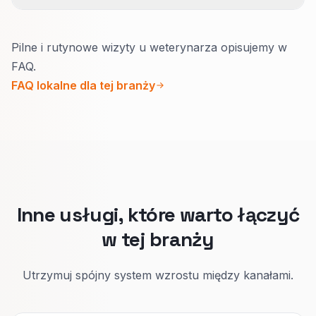
niebrandowego, a nie sam wykres liczby linków.
Tak.
Pilne i rutynowe wizyty u weterynarza opisujemy w
Awaria potrzebuje telefonu na wierzchu,
FAQ.
krótkiej instrukcji przed przyjazdem i
FAQ lokalne dla tej branży
prawdziwych godzin.
Profilaktyka: szczepienia, plany wizyt i po co
wracać co roku.
Właściciel szybciej decyduje, gdy strona pasuje
do sytuacji.
Inne usługi, które warto łączyć
w tej branży
Utrzymuj spójny system wzrostu między kanałami.