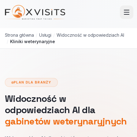
Przejdź do treści głównej
Strona główna
/
Usługi
/
Widoczność w odpowiedziach AI
/
Kliniki weterynaryjne
PLAN DLA BRANŻY
Widoczność w
odpowiedziach AI dla
gabinetów weterynaryjnych