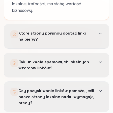
lokalnej trafności, ma słabą wartość
biznesową.
Które strony powinny dostać linki
najpierw?
Te strony usługowe, które jasno pokazują
Jak unikacie spamowych lokalnych
dopasowanie i dobrze konwertują ruch lokalny
wzorców linków?
o wyraźnej intencji zakupu.
Wrzucanie wszystkiego na homepage marnuje
Pilnujemy tempa pozyskania, zapisujemy,
lokalny kontekst.
Czy pozyskiwanie linków pomoże, jeśli
dlaczego każda publikacja pasuje do regionu i
nasze strony lokalne nadal wymagają
usługi, i unikamy śladów, które wyglądają na
pracy?
sztucznie wyprodukowane.