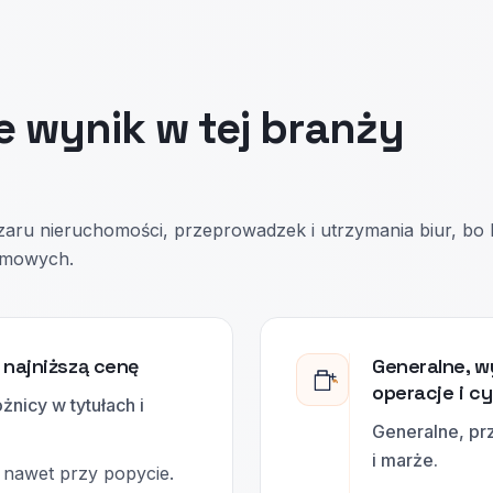
e wynik w tej branży
bszaru nieruchomości, przeprowadzek i utrzymania biur, bo
irmowych.
 najniższą cenę
Generalne, 
operacje i c
żnicy w tytułach i
Generalne, pr
i marże.
 nawet przy popycie.