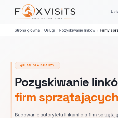
Przejdź do treści głównej
Usł
Strona główna
/
Usługi
/
Pozyskiwanie linków
/
Firmy spr
PLAN DLA BRANŻY
Pozyskiwanie linkó
firm sprzątającyc
Budowanie autorytetu linkami dla firm sprząta