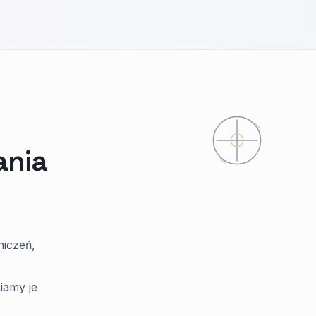
ania
niczeń,
iamy je