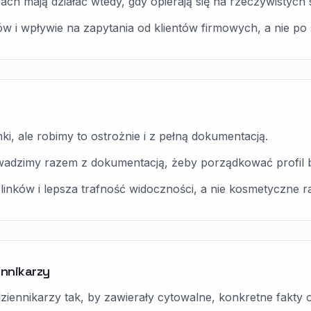
durach mają działać wtedy, gdy opierają się na rzeczywistyc
w i wpływie na zapytania od klientów firmowych, a nie po 
i, ale robimy to ostrożnie i z pełną dokumentacją.
dzimy razem z dokumentacją, żeby porządkować profil b
 linków i lepsza trafność widoczności, a nie kosmetyczne r
ennikarzy
ennikarzy tak, by zawierały cytowalne, konkretne fakty o h