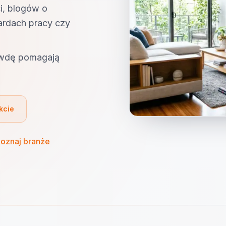
i, blogów o
ardach pracy czy
awdę pomagają
kcie
oznaj branże