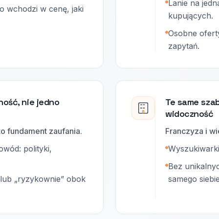
Lanie na jedn
co wchodzi w cenę, jaki
kupujących.
Osobne ofert
zapytań.
ność, nie jedno
Te same szab
widoczność
 to fundament zaufania.
Franczyza i wi
wód: polityki,
Wyszukiwarki
Bez unikalnyc
” lub „ryzykownie” obok
samego siebie