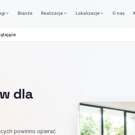
ugi
Branże
Realizacje
Lokalizacje
O nas
zątające
w dla
h
jących powinno opierać