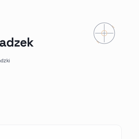
wadzek
dzki