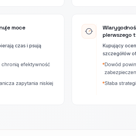
rnuje moce
Wiarygodnoś
pierwszego t
erają czas i psują
Kupujący ocen
szczegółów of
 chronią efektywność
Dowód powini
zabezpieczeni
icza zapytania niskiej
Słaba strateg