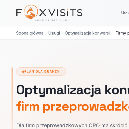
Przejdź do treści głównej
Usł
Strona główna
/
Usługi
/
Optymalizacja konwersji
/
Firmy
PLAN DLA BRANŻY
Optymalizacja konw
firm przeprowadz
Dla firm przeprowadzkowych CRO ma skrócić 