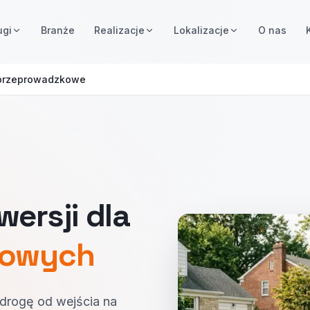
ugi
Branże
Realizacje
Lokalizacje
O nas
 przeprowadzkowe
ersji dla
kowych
drogę od wejścia na