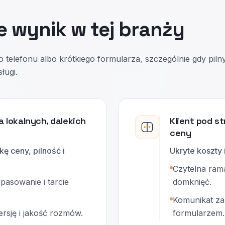
e wynik w tej branży
 telefonu albo krótkiego formularza, szczególnie gdy piln
ługi.
a lokalnych, dalekich
Klient pod s
ceny
ę ceny, pilność i
Ukryte koszty 
Czytelna ram
pasowanie i tarcie
domknięć.
Komunikat zau
rsję i jakość rozmów.
formularzem.