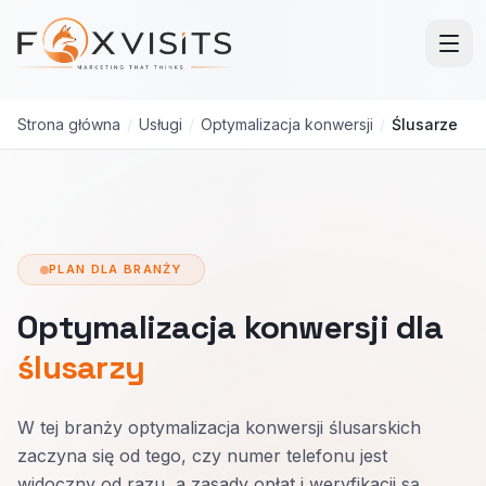
Przejdź do treści głównej
Strona główna
/
Usługi
/
Optymalizacja konwersji
/
Ślusarze
PLAN DLA BRANŻY
Optymalizacja konwersji dla
ślusarzy
W tej branży optymalizacja konwersji ślusarskich
zaczyna się od tego, czy numer telefonu jest
widoczny od razu, a zasady opłat i weryfikacji są