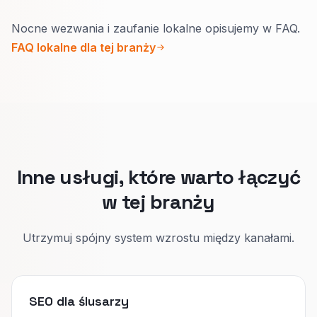
Dopłaty, typowy czas dojazdu i uprawnienia daj
wymogami prawnymi.
Nocne wezwania i zaufanie lokalne opisujemy w FAQ.
tam, gdzie ludzie od razu patrzą.
FAQ lokalne dla tej branży
Wizytówka Google i strona główna pod awarie
mówią jednym głosem.
Konkret buduje zaufanie lepiej niż krzykliwe
hasła.
Inne usługi, które warto łączyć
w tej branży
Utrzymuj spójny system wzrostu między kanałami.
SEO dla ślusarzy