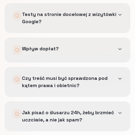
Zależy od ruchu ruchu i liczby realnych
Testy na stronie docelowej z wizytówki
zgłoszeń.
Google?
Strony z większym udziałem płatnego ruchu
zwykle uczą się szybciej.
Tak, z tagami kampanii w linkach.
Wpływ dopłat?
Tak.
Czy treść musi być sprawdzona pod
Dobrze pokazane dopłaty często odfiltrowują
kątem prawa i obietnic?
słabe kliknięcia i poprawiają jakość rozmów,
które zostają.
Tak.
Jak pisać o ślusarzu 24h, żeby brzmieć
Zanim skala ruchu wzrośnie, warto upewnić
uczciwie, a nie jak spam?
się, że komunikaty o opłatach, czasie reakcji i
zakresie usług są zgodne z realną ofertą oraz