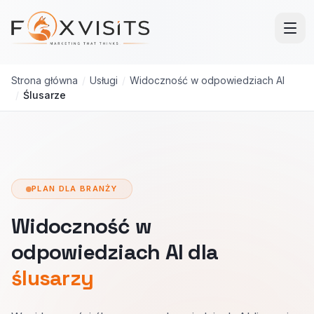
Przejdź do treści głównej
Strona główna
/
Usługi
/
Widoczność w odpowiedziach AI
/
Ślusarze
PLAN DLA BRANŻY
Widoczność w
odpowiedziach AI dla
ślusarzy