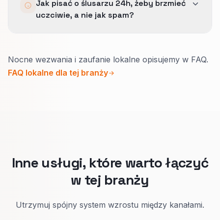
Jak pisać o ślusarzu 24h, żeby brzmieć
licencjonowanych specjalistów, zamiast
uczciwie, a nie jak spam?
zachęcać do samodzielnych prób.
Dopłaty, typowy czas dojazdu i uprawnienia daj
Nocne wezwania i zaufanie lokalne opisujemy w FAQ.
tam, gdzie ludzie od razu patrzą.
FAQ lokalne dla tej branży
Wizytówka Google i strona główna pod awarie
mówią jednym głosem.
Konkret buduje zaufanie lepiej niż krzykliwe
hasła.
Inne usługi, które warto łączyć
w tej branży
Utrzymuj spójny system wzrostu między kanałami.