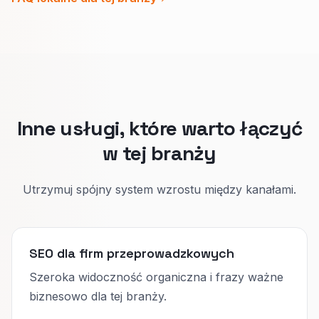
znajomość okolicy.
Na dystans liczy się jak wygląda transport,
odpowiedzialność prostym językiem i realny
harmonogram.
Podział stron poprawia rozmowy zanim
podasz cenę.
Inne usługi, które warto łączyć
w tej branży
Utrzymuj spójny system wzrostu między kanałami.
SEO dla firm przeprowadzkowych
Szeroka widoczność organiczna i frazy ważne
biznesowo dla tej branży.