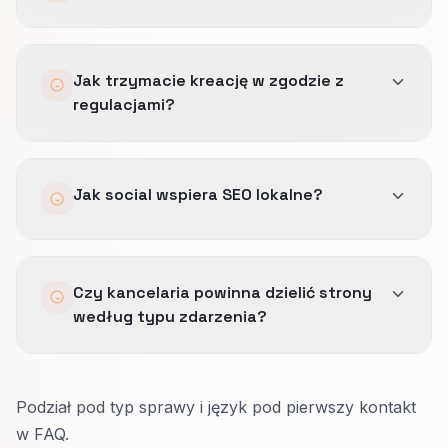
faktograficzne.
Tylko gdy post już generuje mierzalne wejścia
Jak trzymacie kreację w zgodzie z
na stronę lub wiadomości prywatne powiązane
regulacjami?
z ofertą, którą naprawdę dowieziecie przy
realiach pracy takich jak: obszar działania
kancelarii, godziny przyjmowania zgłoszeń i
Wcześniej zatwierdzamy język obietnic,
filtry dla podpisywanych spraw.
Jak social wspiera SEO lokalne?
powtarzamy bezpieczne zastrzeżenia i unikamy
obietnic bez pokrycia w dokumentacji.
Dowód wizualny i UGC wzmacniają lokalne
Czy kancelaria powinna dzielić strony
sygnały zaufania, takie jak uprawnienia
według typu zdarzenia?
zawodowe, doświadczenie w podobnych
sprawach i zaufanie do szybkiej reakcji, gdy są
zgodne z kategoriami GBP i strefą obsługi.
Tak.
Podział pod typ sprawy i język pod pierwszy kontakt
Gdy historia i dowód są inne, osobne strony
w FAQ.
utrzymują szczere nagłówki.