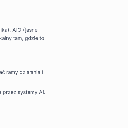
ika), AIO (jasne
kalny tam, gdzie to
ć ramy działania i
a przez systemy AI.