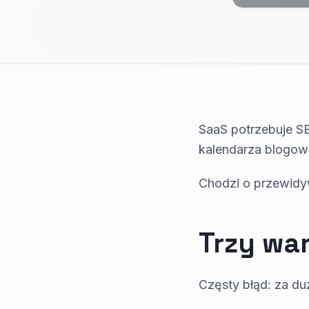
SaaS potrzebuje S
kalendarza blogow
Chodzi o przewidyw
Trzy wa
Częsty błąd: za du