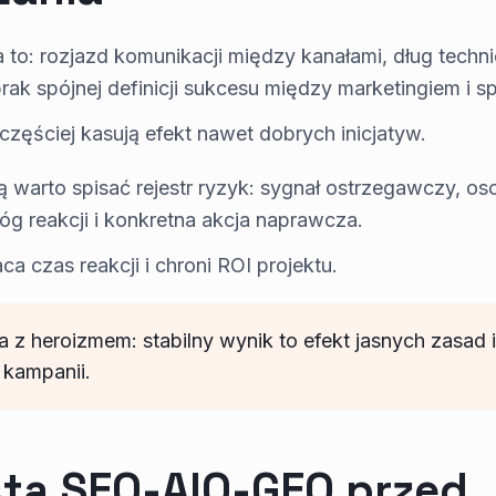
 to: rozjazd komunikacji między kanałami, dług techn
brak spójnej definicji sukcesu między marketingiem i s
częściej kasują efekt nawet dobrych inicjatyw.
ą warto spisać rejestr ryzyk: sygnał ostrzegawczy, os
óg reakcji i konkretna akcja naprawcza.
a czas reakcji i chroni ROI projektu.
z heroizmem: stabilny wynik to efekt jasnych zasad i
 kampanii.
sta SEO-AIO-GEO przed