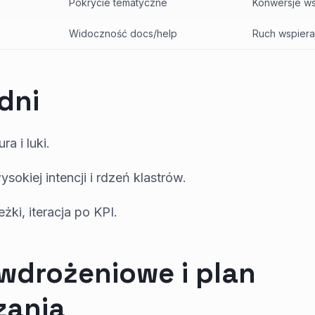
Pokrycie tematyczne
Konwersje 
Widoczność docs/help
Ruch wspiera
dni
ra i luki.
ysokiej intencji i rdzeń klastrów.
eżki, iteracja po KPI.
wdrożeniowe i plan
zania