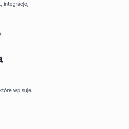
 integracje,
.
a.
a
które wpisuje.