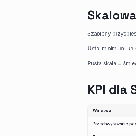
Skalowa
Szablony przyspies
Ustal minimum: uni
Pusta skala = śmiec
KPI dla 
Warstwa
Przechwytywanie po