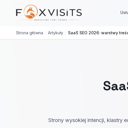
Przejdź do treści głównej
Usł
Strona główna
/
Artykuły
/
SaaS SEO 2026: warstwy treści
Saa
Strony wysokiej intencji, klastry