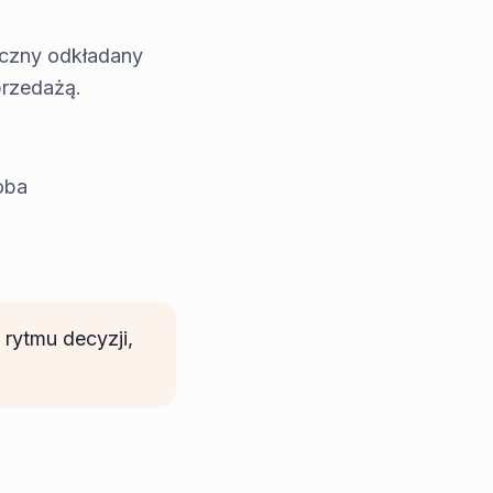
iczny odkładany
przedażą.
oba
 rytmu decyzji,