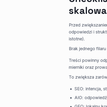
skalow
Przed zwiększaniem
odpowiedzi i strukt
istotne).
Brak jednego filar
Treści powinny odp
mierniki oraz prow
To zwiększa zarówn
SEO: intencja, s
AIO: odpowiedź-f
GEO: lokalny ko