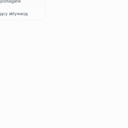
wspomagane
jący aktywację