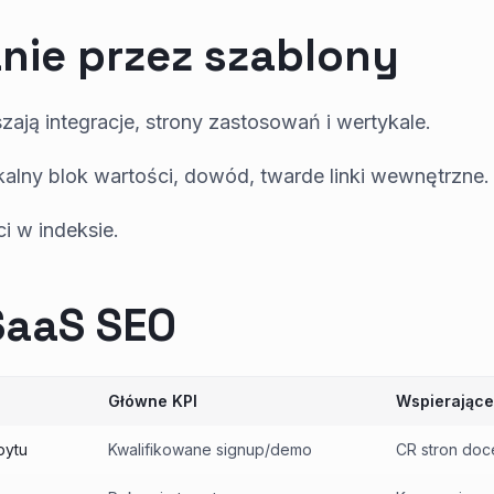
nie przez szablony
zają integracje, strony zastosowań i wertykale.
kalny blok wartości, dowód, twarde linki wewnętrzne.
i w indeksie.
SaaS SEO
Główne KPI
Wspierające
pytu
Kwalifikowane signup/demo
CR stron do