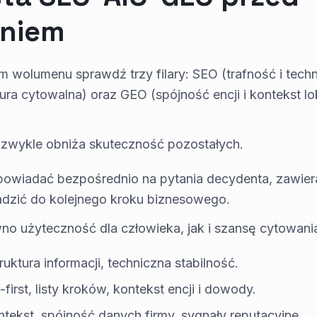
aniem
 wolumenu sprawdź trzy filary: SEO (trafność i techn
ura cytowalna) oraz GEO (spójność encji i kontekst lo
u zwykle obniża skuteczność pozostałych.
owiadać bezpośrednio na pytania decydenta, zawiera
adzić do kolejnego kroku biznesowego.
o użyteczność dla człowieka, jak i szansę cytowani
truktura informacji, techniczna stabilność.
irst, listy kroków, kontekst encji i dowody.
ntekst, spójność danych firmy, sygnały reputacyjne.