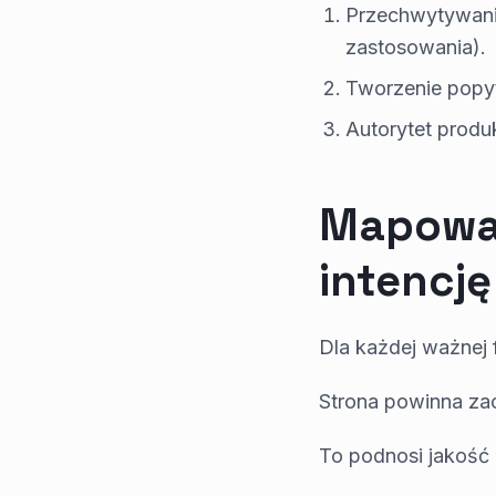
Przechwytywanie 
zastosowania).
Tworzenie popyt
Autorytet produk
Mapowan
intencję
Dla każdej ważnej f
Strona powinna za
To podnosi jakość r