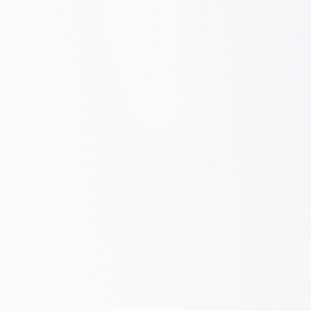
Nasz model dojrzałości
SEO
Zobacz, na jakim etapie jesteś. Ocena
dojrzałości SEO w pięciu poziomach, od
Reaktywnego do Silnika wzrostu.
Bezpłatna ocena i jasna ścieżka.
Otrzymaj bezpłatną ocenę
Nasz model dojrzałości SEO
Gdzie jesteś → dokąd możesz dojść
5