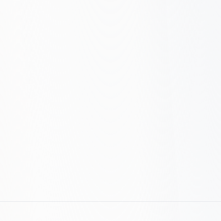
Zdefiniowany – Usystematyzowane
podejście, jasne KPI
Zarządzany – Oparte na danych,
ciągła optymalizacja
Silnik wzrostu – SEO napędza wyniki
biznesowe