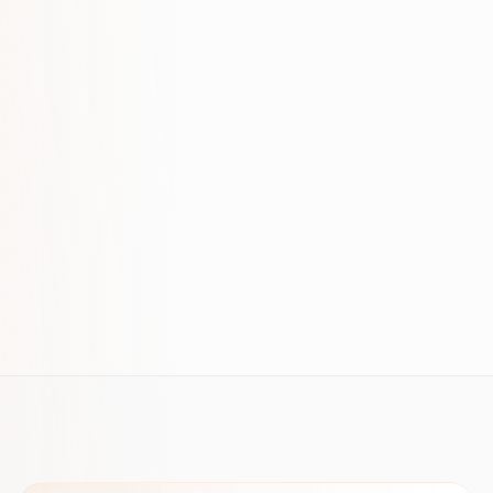
Z NASZYCH ARTYKUŁÓW
SaaS SEO 2026: warstwy treści,
szablony i plan na 90 dni
Atrybucja marketingowa: modele i
raportowanie (2026)