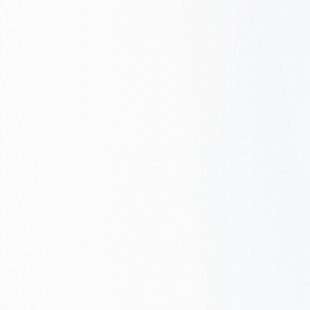
Reaktywny
Pojawiający się
Tu jesteś
Poziom 2: Pojawiający się
Zdefiniowany
Bezpłatna ocena
Zarządzany
Silnik wzrostu
1
Reaktywny – Brak strategii, doraźne
poprawki
Pojawiający się – Podstawowa
optymalizacja, część śledzenia