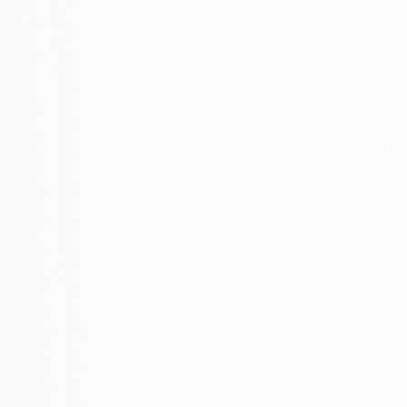
+180%
-60%