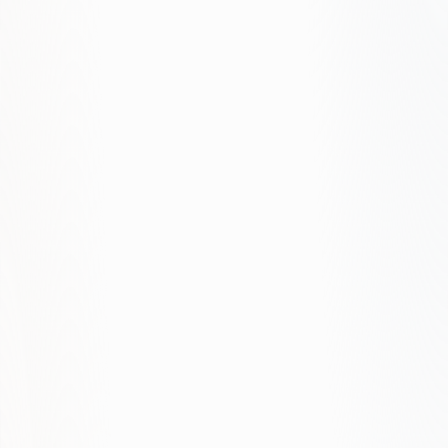
Egzekucja i dowody
Pomiar i iteracja