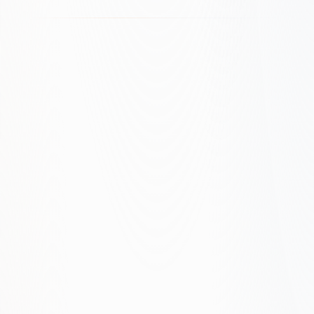
Audyt rynku i intencji
Architektura stron i tematów