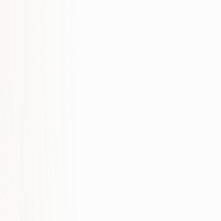
Optymalizacja AI i GEO – Nikozja
Optymalizacja AI i GEO – Pafos
Optymalizacja AI i GEO – Larnaka
Z NASZYCH ARTYKUŁÓW
Optymalizacja pod wyszukiwanie AI
(GEO): praktyczny przewodnik (2026)
Jak pojawiać się w odpowiedziach
ChatGPT: przewodnik (2026)