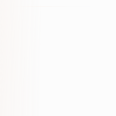
USŁUGI, KTÓRE PASUJĄ DO TEJ STRONY
Pełna usługa: Optymalizacja AI i GEO
LOKALNE STRONY USŁUG