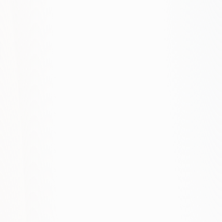
From readiness to visibility
Cited in AI
ChatGPT · Perplexity · AI Overviews