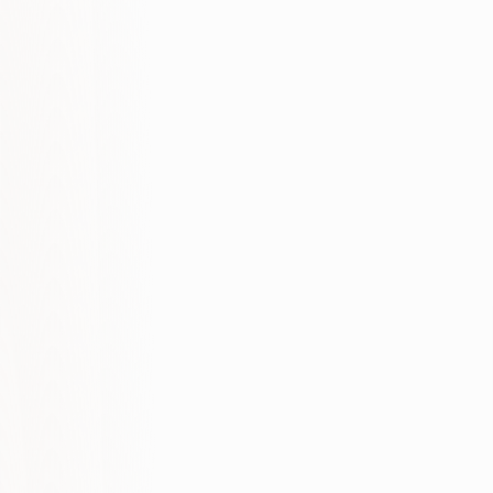
-60%
-40%