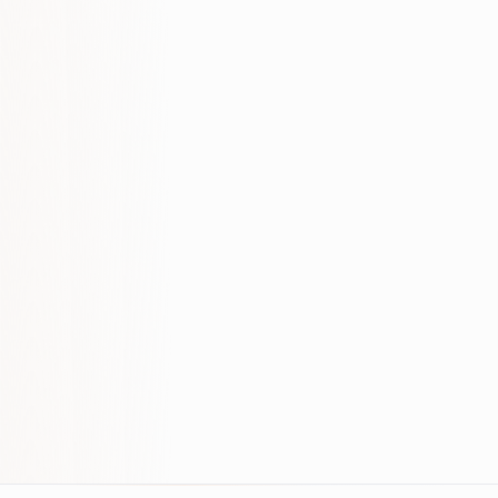
vs. punkt wyjścia
Pokrycie encji
+90%
widoczne dla AI
Trend widoczności w AI
90 dni · mierzone