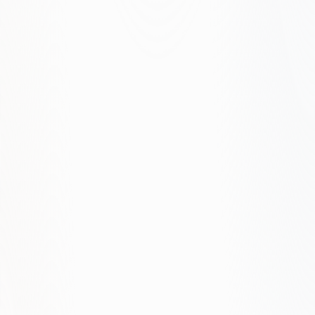
Cytowania i dystrybucja
Pomiar i iteracja