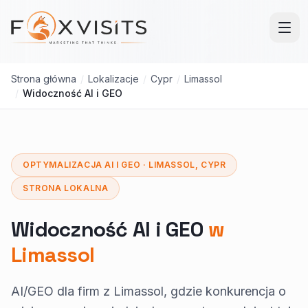
Przejdź do treści głównej
Strona główna
/
Lokalizacje
/
Cypr
/
Limassol
/
Widoczność AI i GEO
OPTYMALIZACJA AI I GEO · LIMASSOL, CYPR
STRONA LOKALNA
Widoczność AI i GEO
w
Limassol
AI/GEO dla firm z Limassol, gdzie konkurencja o