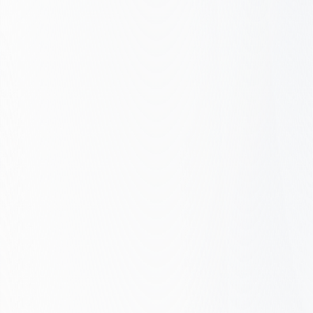
Bezpłatny audyt
gotowości AI
Oceniamy, na ile Twoja firma jest gotowa
na wyszukiwanie AI. Otrzymasz
szczegółowy raport: gdzie AI Cię nie
znajduje, i co naprawić w pierwszej
kolejności.
Otrzymaj bezpłatny audyt gotowości AI