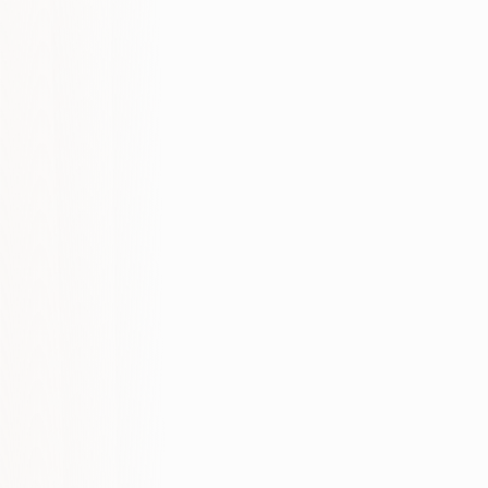
Wyniki, które dowozimy
Wzmianki w AI
+160%
w 90 dni
Cytowania w odpowiedziach
+120%