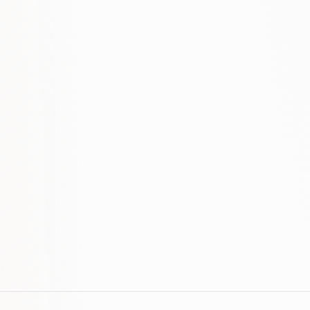
Strategy → Citation
Your business
Entity · Content · Data