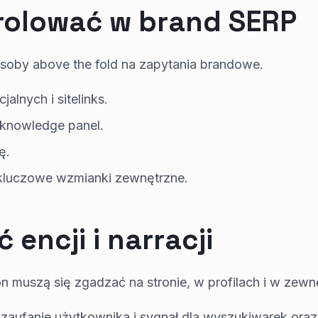
rolować w brand SERP
soby above the fold na zapytania brandowe.
jalnych i sitelinks.
i knowledge panel.
ę.
 kluczowe wzmianki zewnętrzne.
 encji i narracji
on muszą się zgadzać na stronie, w profilach i w zewn
 zaufanie użytkownika i sygnał dla wyszukiwarek oraz