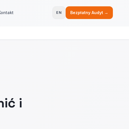
Kontakt
Bezpłatny Audyt →
EN
ić i