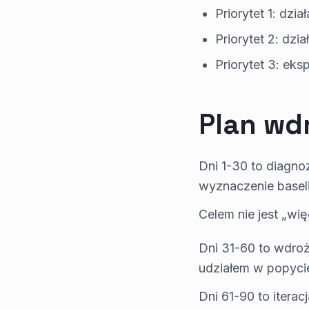
Priorytet 1: dz
Priorytet 2: dzia
Priorytet 3: ek
Plan wd
Dni 1-30 to diagno
wyznaczenie baseli
Celem nie jest „wię
Dni 31-60 to wdroż
udziałem w popycie
Dni 61-90 to iterac