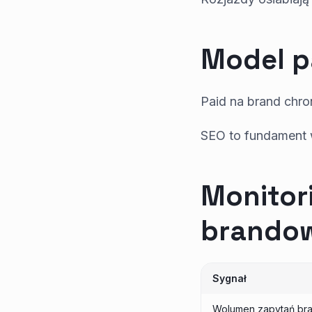
Model p
Paid na brand chron
SEO to fundament 
Monitor
brando
Sygnał
Wolumen zapytań br