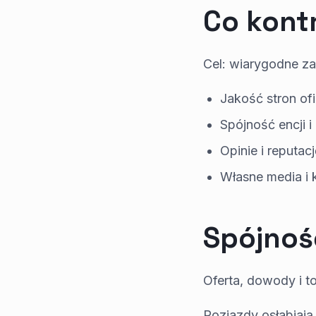
Co kont
Cel: wiarygodne za
Jakość stron ofic
Spójność encji 
Opinie i reputacj
Własne media i
Spójność
Oferta, dowody i t
Rozjazdy osłabiają