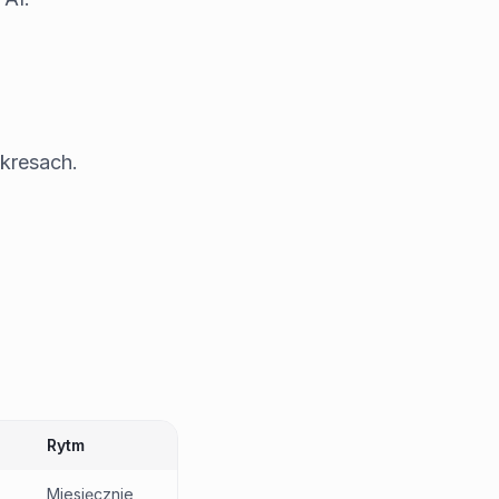
okresach.
Rytm
Miesięcznie