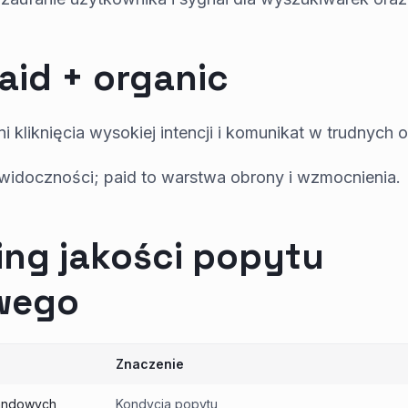
aid + organic
i kliknięcia wysokiej intencji i komunikat w trudnych 
widoczności; paid to warstwa obrony i wzmocnienia.
ing jakości popytu
wego
Znaczenie
andowych
Kondycja popytu