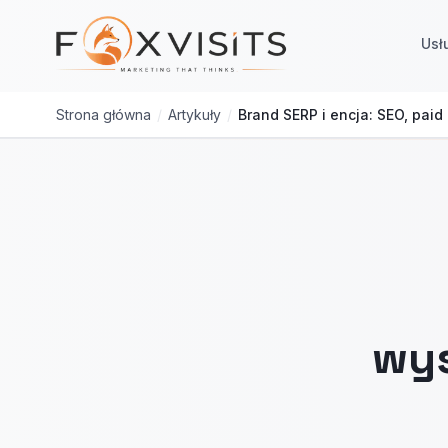
Przejdź do treści głównej
Usł
Strona główna
/
Artykuły
/
Brand SERP i encja: SEO, paid
wys