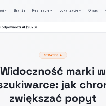
ugi
Branże
Realizacje
Lokalizacje
O nas
 i odpowiedzi AI (2026)
STRATEGIA
Widoczność marki w
zukiwarce: jak chron
zwiększać popyt