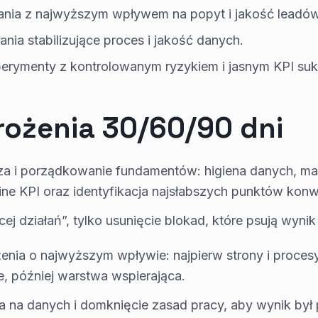
iałania z najwyższym wpływem na popyt i jakość leadów
łania stabilizujące proces i jakość danych.
sperymenty z kontrolowanym ryzykiem i jasnym KPI su
rożenia 30/60/90 dni
za i porządkowanie fundamentów: higiena danych, map
ne KPI oraz identyfikacja najsłabszych punktów konwe
cej działań”, tylko usunięcie blokad, które psują wynik 
enia o najwyższym wpływie: najpierw strony i proces
, później warstwa wspierająca.
ja na danych i domknięcie zasad pracy, aby wynik był 