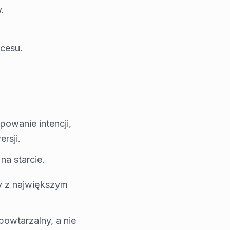
.
kcesu.
owanie intencji,
rsji.
na starcie.
y z największym
powtarzalny, a nie