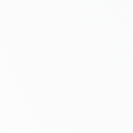
Nasz model jakośc
Oceniamy każdy potencjalny link: relewan
wartość redakcyjna. Realizujemy tylko link
ten model.
Otrzymaj audyt profilu linków