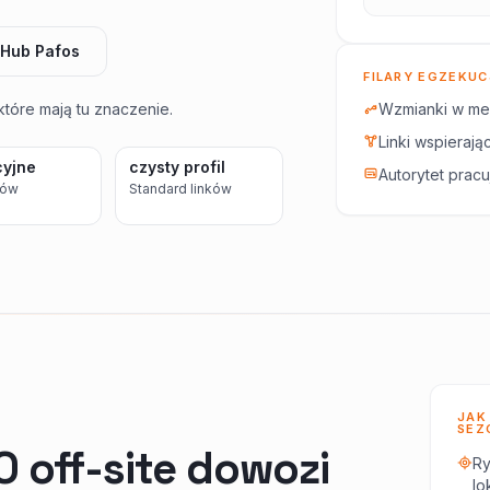
Hub Pafos
FILARY EGZEKUC
Wzmianki w med
które mają tu znaczenie.
Linki wspieraj
cyjne
czysty profil
Autorytet pracu
ków
Standard linków
JAK
SEZ
O off-site dowozi
Ry
lo