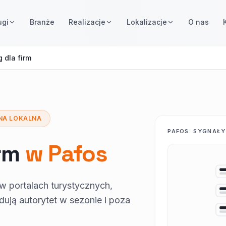
ugi
Branże
Realizacje
Lokalizacje
O nas
g dla firm
NA LOKALNA
PAFOS: SYGNAŁ
rm
w Pafos
e w portalach turystycznych,
ują autorytet w sezonie i poza