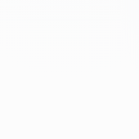
Budowa assetów
Outreach i relacje
Pomiar i iteracja