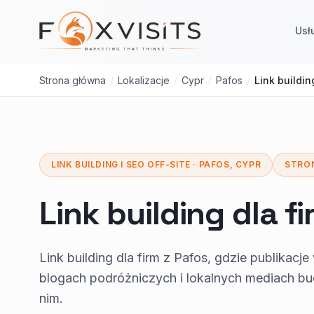
Przejdź do treści głównej
Usł
Strona główna
/
Lokalizacje
/
Cypr
/
Pafos
/
Link buildin
LINK BUILDING I SEO OFF-SITE · PAFOS, CYPR
STRO
Link building dla fi
Link building dla firm z Pafos, gdzie publikacj
blogach podróżniczych i lokalnych mediach bud
nim.