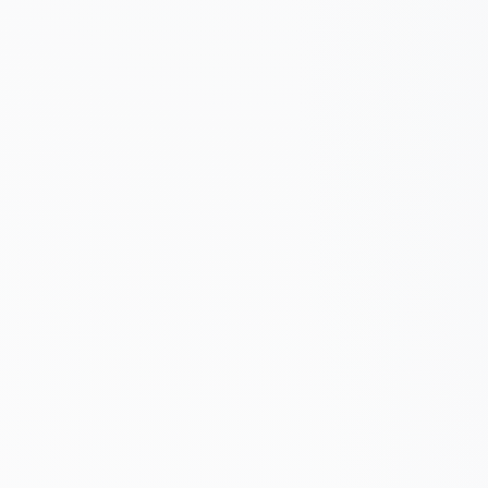
Wartość redakcyjna – 
i linków
cja, autorytet,
Relewancja – Zgodnoś
i, które spełniają
Autorytet – Domena ma
Brak sygnałów toksycz