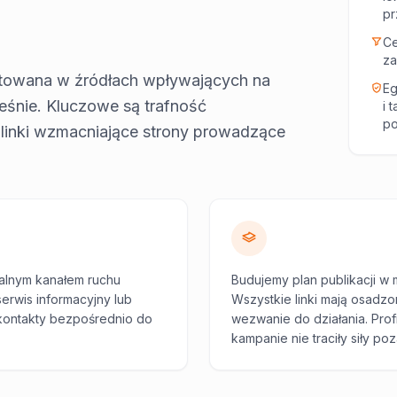
pr
Ce
za
 cytowana w źródłach wpływających na
Eg
eśnie. Kluczowe są trafność
i 
po
i linki wzmacniające strony prowadzące
realnym kanałem ruchu
Budujemy plan publikacji w 
serwis informacyjny lub
Wszystkie linki mają osadzo
 kontakty bezpośrednio do
wezwanie do działania. Prof
kampanie nie traciły siły po