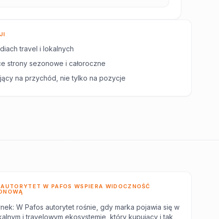
JI
iach travel i lokalnych
ące strony sezonowe i całoroczne
jący na przychód, nie tylko na pozycje
 AUTORYTET W PAFOS WSPIERA WIDOCZNOŚĆ
ONOWĄ
nek: W Pafos autorytet rośnie, gdy marka pojawia się w
kalnym i travelowym ekosystemie, który kupujący i tak