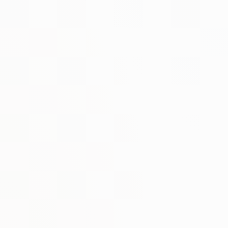
Clean profile
No toxic links
Authority growth