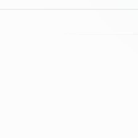
Editorial authority growth
Editorial placements
Earned · Relevant · Cited