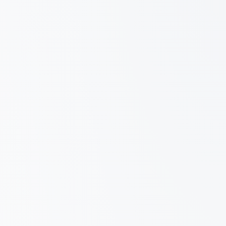
Prawdziwa decyzja redakcji, nie płatna
ć z Twoją niszą
 realną siłę
nych – Czysty, bezpieczny profil