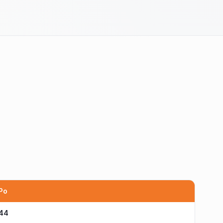
Po
44