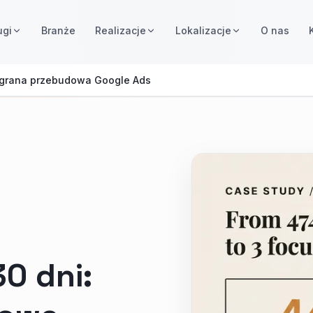
ugi
Branże
Realizacje
Lokalizacje
O nas
ygrana przebudowa Google Ads
0 dni: