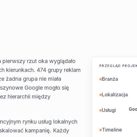
a pierwszy rzut oka wyglądało
PRZEGLĄD PROJE
ch kierunkach. 474 grupy reklam
e żadna grupa nie miała
Branża
maszynowe Google mogło się
Lokalizacja
ez hierarchii między
Goo
Usługi
encyjnym rynku usług lokalnych
Timeline
y skalować kampanię. Każdy