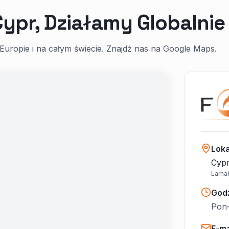
Cypr, Działamy Globalnie
Europie i na całym świecie. Znajdź nas na Google Maps.
Loka
Cypr
Larna
God
Pon–
E-ma