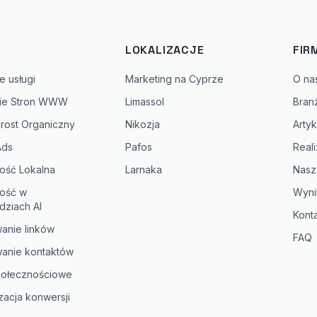
I
LOKALIZACJE
FIR
e usługi
Marketing na Cyprze
O na
ie Stron WWW
Limassol
Bran
rost Organiczny
Nikozja
Artyk
Ads
Pafos
Reali
ość Lokalna
Larnaka
Nasz
ość w
Wyni
ziach AI
Kont
anie linków
FAQ
anie kontaktów
połecznościowe
zacja konwersji