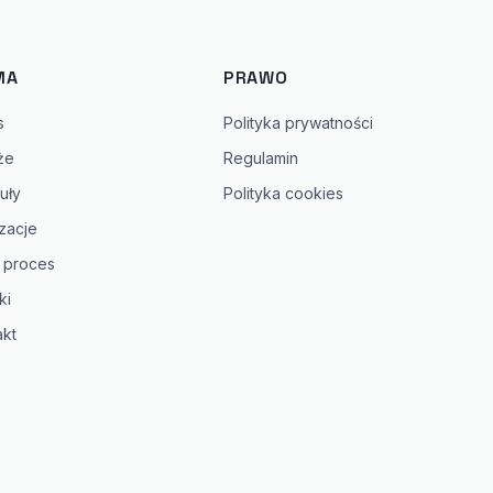
MA
PRAWO
s
Polityka prywatności
że
Regulamin
uły
Polityka cookies
zacje
 proces
ki
akt