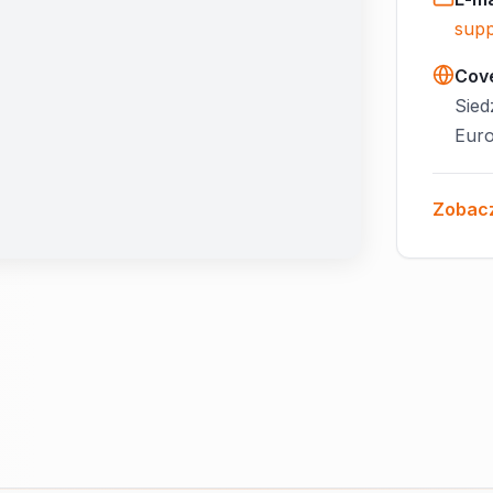
supp
Cov
Sied
Euro
Zobac