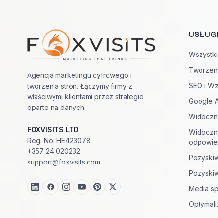
USŁUG
Nawigacja w stopce
Wszystki
Tworzen
Agencja marketingu cyfrowego i
SEO i Wz
tworzenia stron. Łączymy firmy z
właściwymi klientami przez strategie
Google 
oparte na danych.
Widoczn
FOXVISITS LTD
Widoczn
Reg. No: HE423078
odpowied
+357 24 020232
Pozyskiw
support@foxvisits.com
Pozyskiw
Media s
Optymali