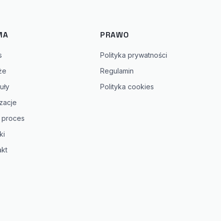
MA
PRAWO
s
Polityka prywatności
że
Regulamin
uły
Polityka cookies
zacje
 proces
ki
akt