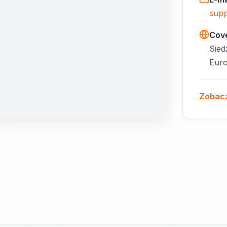
supp
Cov
Sied
Euro
Zobac