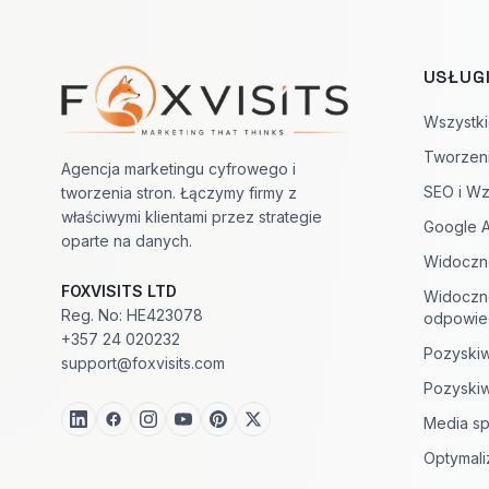
USŁUG
Nawigacja w stopce
Wszystki
Tworzen
Agencja marketingu cyfrowego i
SEO i Wz
tworzenia stron. Łączymy firmy z
właściwymi klientami przez strategie
Google 
oparte na danych.
Widoczn
FOXVISITS LTD
Widoczn
Reg. No: HE423078
odpowied
+357 24 020232
Pozyskiw
support@foxvisits.com
Pozyskiw
Media s
Optymali