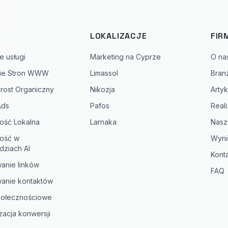
I
LOKALIZACJE
FIR
e usługi
Marketing na Cyprze
O na
ie Stron WWW
Limassol
Bran
rost Organiczny
Nikozja
Artyk
Ads
Pafos
Reali
ość Lokalna
Larnaka
Nasz
ość w
Wyni
ziach AI
Kont
anie linków
FAQ
anie kontaktów
połecznościowe
zacja konwersji