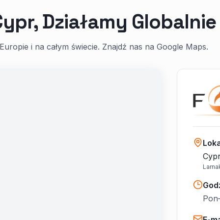
Cypr, Działamy Globalnie
Europie i na całym świecie. Znajdź nas na Google Maps.
Loka
Cypr
Larna
God
Pon–
E-ma